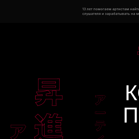
13 лет помогаем артистам найт
слушателя и зарабатывать на 
ЗАКАЖИТЕ КОМПЛЕКСНЫЙ
КЛЮЧ
Закроем все вопросы по продвижению, менеджмен
Поможем найти своего слушателя и заработать 
П