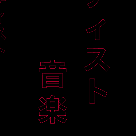
ция как можно собрать концерт
как писать тексты, чтобы
Гайд по стратегии
их приняли
продвижения артита