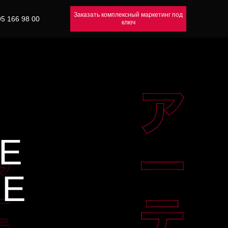
Заказать комплексный маркетинг под
95 166 98 00
ключ
 ПОСЛЕ РЕГИСТРАЦИИ
Е
ИЕ
 как завирусить свой трек в TikTok