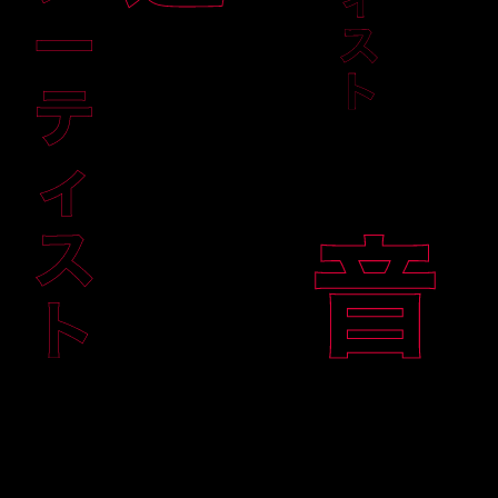
+7
Нажимая на кнопку "Записаться", вы даете
персональных данных
в соответствии с
Пол
персональных данных
Даю
согласие на получение рекламной р
ХОЧУ КОМПЛЕКС!