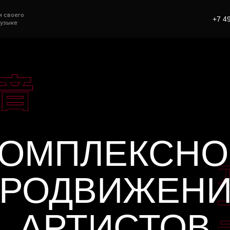
и своего
+7 4
музыке
 МАРКЕТИНГ ПОД
БОНУСЫ
ту, стратегии, контенту.
на музыке
КОМПЛЕКСНО
РОДВИЖЕН
PDF-Инструкция
АРТИСТОВ