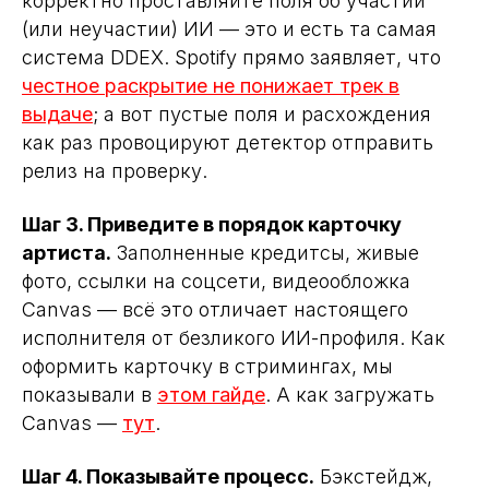
корректно проставляйте поля об участии
(или неучастии) ИИ — это и есть та самая
система DDEX. Spotify прямо заявляет, что
честное раскрытие не понижает трек в
выдаче
; а вот пустые поля и расхождения
как раз провоцируют детектор отправить
релиз на проверку.
Шаг 3. Приведите в порядок карточку
артиста.
Заполненные кредитсы, живые
фото, ссылки на соцсети, видеообложка
Canvas — всё это отличает настоящего
Бесплатный AI-бот
исполнителя от безликого ИИ-профиля. Как
для помощи артисту
оформить карточку в стримингах, мы
Загрузите свой трек — AI разберет его
показывали в
этом гайде
. А как загружать
и скажет, как привлечь больше
Canvas —
тут
.
слушателей. Бесплатный анализ
за 2 минуты
Шаг 4. Показывайте процесс.
Бэкстейдж,