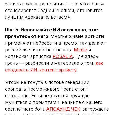
запись вокала, репетиции — то, что нельзя
ПОЛУЧИТЬ
сгенерировать одной кнопкой, становится
лучшим «доказательством».
Шаг 5. Используйте ИИ осознанно, а не
прячьтесь от него.
Многие живые артисты
применяют нейросети в промо: так делают
российская инди-поп-певица
Mirèle
и
испанская артистка
ROSALÍA
. Где здесь
грань — разбирали в материале о том,
как
создавать ИИ-контент артисту
.
Чтобы не тонуть в потоке генерации,
собирать промо живого трека стоит
осознанно. Если не хочется вручную
мучиться с промптами, начните с нашего
бесплатного бота
АПСАУНД ЧЕК
: загружаете