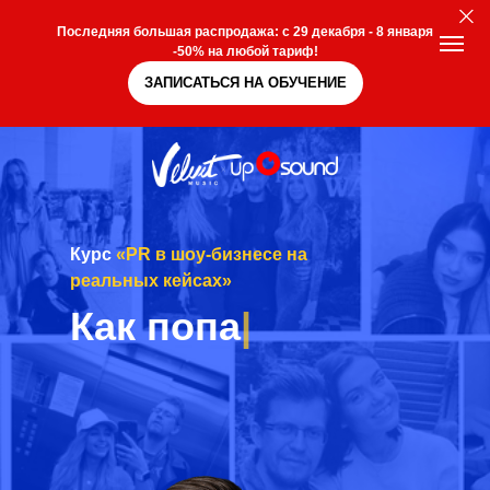
Последняя большая распродажа: с 29 декабря - 8 января
-50% на любой тариф!
ЗАПИСАТЬСЯ НА ОБУЧЕНИЕ
Курс
«PR в шоу-бизнесе на
реальных кейсах»
Как создать
бренд артиста
|