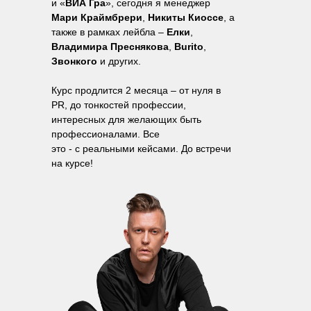
и «
ВИА Гра
», сегодня я менеджер
Мари Краймбрери
,
Никиты Киоссе
, а
также в рамках лейбла –
Елки
,
Владимира Преснякова
,
Burito
,
Звонкого
и других.
Курс продлится 2 месяца – от нуля в
PR, до тонкостей профессии,
интересных для желающих быть
профессионалами. Все
это - с реальными кейсами. До встречи
на курсе!