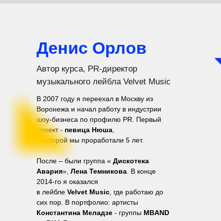
Денис Орлов
Автор курса, PR-директор
музыкального лейбла Velvet Music
В 2007 году я переехал в Москву из
Воронежа и начал работу в индустрии
шоу-бизнеса по профилю PR. Первый
проект -
певица Нюша
,
с которой мы проработали 5 лет.
После – были группа «
Дискотека
Авария
»,
Лена Темникова
. В конце
2014-го я оказался
в лейбле
Velvet Music
, где работаю до
сих пор. В портфолио: артисты
Константина Меладзе
- группы
MBAND