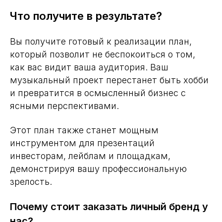
ясными перспективами.
Этот план также станет мощным
инструментом для презентаций
инвесторам, лейблам и площадкам,
демонстрируя вашу профессиональную
зрелость.
Почему стоит заказать личный бренд у
нас?
Наше агентство уже более 12 лет работает на
рынке СНГ. Мы продвигали как начинающих
артистов, так и звезд шоу-бизнеса: от
Альбины Джанабаевой до Лолиты Косс, от
L’One до Григория Лепса!