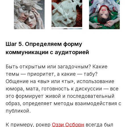
Быть открытым или загадочным? Какие
темы — приоритет, а какие — табу?
Общение на «вы» или «ты», использование
юмора, мата, готовность к дискуссии — все
это формирует живой и последовательный
образ, определяет методы взаимодействия с
публикой.
К примеру, рокер
Оззи Осборн
всегда был
человеком очень открытым. Как в интервью,
так и в повседневной жизни он вел себя
совершенно свободно, не стеснялся эмоций,
не брезговал эпатажем и нецензурной
лексикой.