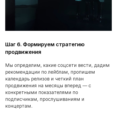
Мы определим, какие соцсети вести, дадим
рекомендации по лейблам, пропишем
календарь релизов и четкий план
продвижения на месяцы вперед — с
конкретными показателями по
подписчикам, прослушиваниям и
концертам.
Шаг 7. Создаем контент-план и банк
идей
Вы получите готовый набор для ведения
соцсетей: идеи для постов, сторис, клипов,
рубрики, челленджи. Вы перестанете
думать, «о чем писать завтра».