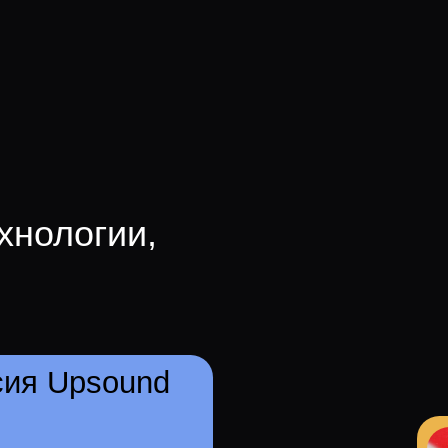
Upsound
вым артистам
ческий потенциал,
штабировать успех.
еменные технологии и
ис — наши инструменты
ьших целей в мире
гаем как начинающих
в, так и звёзд России