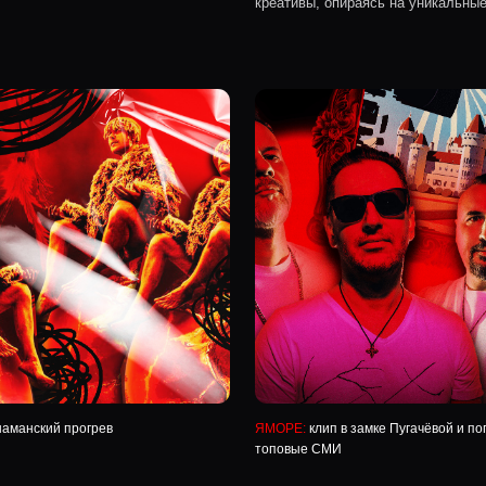
 прогрев
ЯМОРЕ:
клип в замке Пугачёвой и попадание в
топовые СМИ
логии,