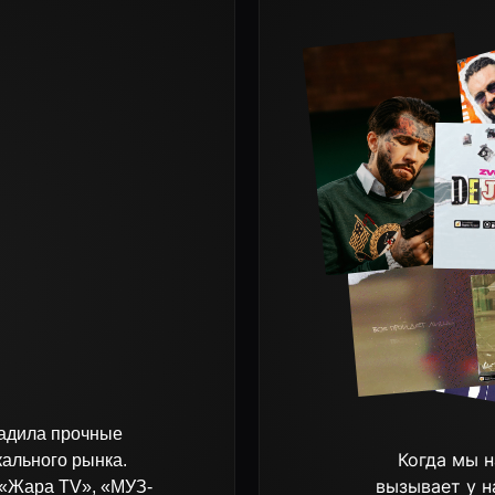
прочные
Когда мы находим трек 
о рынка.
вызывает у нас отклик, м
 TV», «МУЗ-
чтобы обеспечить его ус
огим другим
своём проекте и открой
ал.
горизо
Рассказать о проекте