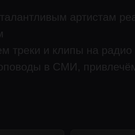
т
р
е
к
и
и
к
л
и
п
ы
н
а
р
а
д
и
о
и
Т
В
,
в
о
д
ы
в
С
М
И
,
п
р
и
в
л
е
ч
ё
м
б
л
о
г