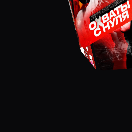
Б
о
л
е
е
1
0
л
е
т
п
о
м
о
г
а
е
м
т
а
п
о
т
е
н
ц
и
а
л
:
р
а
з
р
а
б
о
т
а
е
м