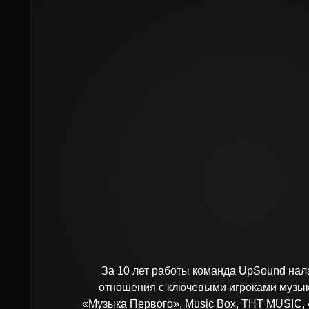
За 10 лет работы команда UpSound наладила 
отношения с ключевыми игроками музыкальног
«Музыка Первого», Music Box, ТНТ MUSIC, «Жара
ТВ», Love Radio, «Русское радио», Газета.Ru и мн
медиа мы с радостью покажем ваш матери