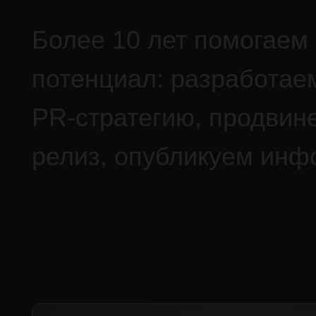
P
R
-
с
т
р
а
т
е
г
и
ю
,
п
р
о
д
в
и
н
е
м
р
е
л
и
з
,
о
п
у
б
л
и
к
у
е
м
и
н
ф
о
п
о