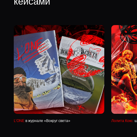
L’ONE
в журнале «Вокруг света»
Лолита Кокс:
шаманский
О нас. Креативность, техно
сервис