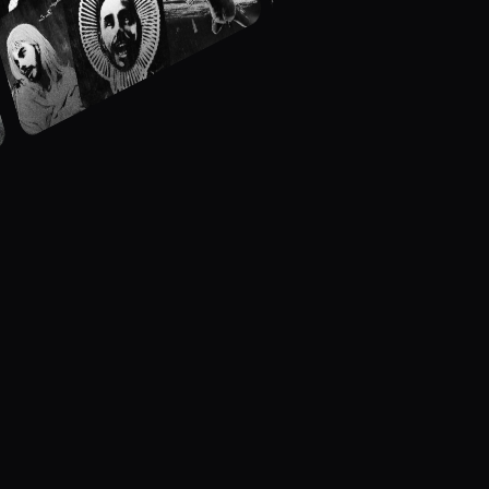
а
т
ь