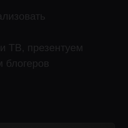
п
р
е
з
е
н
т
у
е
м
е
р
о
в