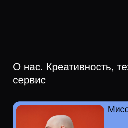
Миссия 
Помогать талантли
реализовывать твор
продвигаться и мас
Креативность, совр
качественный серв
для достижения бол
музыки. Мы продви
неизвестных артисто
и стран СНГ.