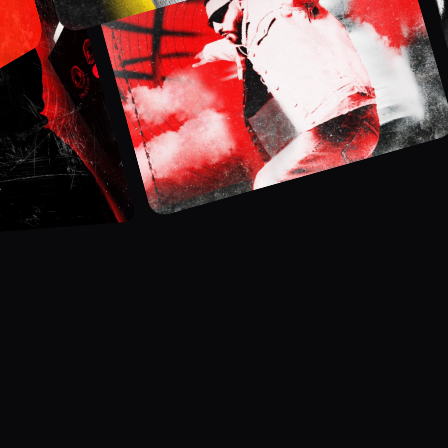
л
а
н
т
л
и
в
ы
м
а
р
т
и
с
т
а
м
р
е
а
л
и
з
о
в