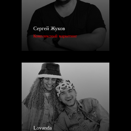
БОЛЬШАЯ ЭКСПЕРТНОСТЬ В ПИТЧИНГЕ
Питчинг - это отправка треков редакциям с
просьбой поддержать трек. Делаем это
часто и успешно (см. кейсы)! Так что
подготовим все так, чтобы музыкальные
Сергей Жуков
редакторы не смогли устоять и поставили
ваш релиз в лучшие плейлисты, горячие
Комплексный маркетинг
новинки и даже дали баннер на главной
ЭТАПЫ РАБОТЫ
01
ОТПРАВКА ТРЕКА
Вы оставляете заявку на сайте и
прикрепляете свой трек. Мы его
слушаем, и если он нам покажется
перспективным, мы с вами свяжемся и
обсудим условия дистрибуции.
Lovanda