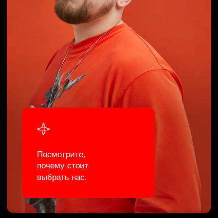
Выплачиваем роялти день в день
в рабочее время
Доставляем
караоке
Удобный личный кабинет с
прозрачной аналитикой
8 из 10 треков попадают в
редакторские плейлисты
Получаете 100%
роялти