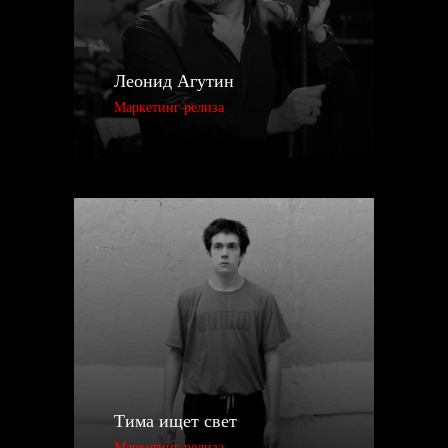
Леонид Агутин
Маркетинг релиза
Тима ищет свет
Маркетинг релиза