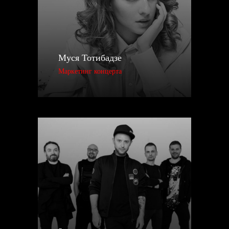
ОТПРАВИМ ТВОЙ РЕЛИЗ НА
ВИТРИНЫ
ВСЕХ ЦИФРОВЫХ
ПЛАТФОРМ
Муся Тотибадзе
Маркетинг концерта
Знаем ключи к бесплатной
популяризации твоего творчества
Покажем твой релиз редакции
всех платформ
Обновим фото в твоей
карточке музыканта
Привяжем все социальные
сети к твоим аккаунтам