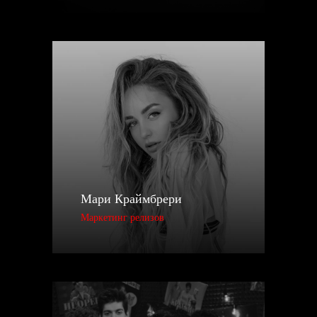
Мари Краймбрери
Маркетинг релизов