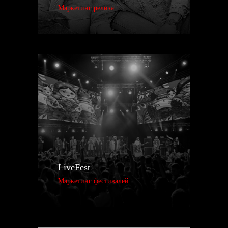
Маркетинг релиза
02
СОСТАВЛЕНИЕ ДОГОВОРА
Договор составляем на конкретный
трек, не забираем все права на него.
Действует он 3 года.
03
ПОДГОТОВКА К ПИТЧИНГУ
Создаем чат с командой, прикрепляем
куратора.Отбираем лучшие фото, видео,
прописываем биографию - выбираем все
самое интересное, на что вероятнее всего
позитивно отреагируют редакторы
площадок.
04
ПУБЛИКАЦИЯ ТРЕКА
Готовим bandlink и ждем выхода трека
LiveFest
(обычно в ночь с четверга на пятницу
обновляются витрины). Если ваш трек
Маркетинг фестивалей
одобрят, то мы вместе увидим его и
порадуемся!
05
СБОР ОТЧЕТНОСТИ