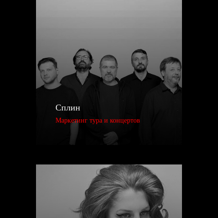
Скрупулезно анализируем все
платформы, собираем все плейлисты,
где вышел трек в детальный отчет,
чтобы вы увидели где поддержали ваш
трек.
06
ПОЛУЧЕНИЕ ДОХОДА
Раз в квартал получаем деньги от
музыкальных площадок и
отправляем вам вашу долю
Сплин
Маркетинг тура и концертов
НАШИХ АРТИСТОВ ПОПАДАЮТ В ПЛЕЙЛИСТЫ
РЕКИ НАШИХ АРТИСТОВ ПОПАДАЮТ В ПЛЕЙЛИСТ