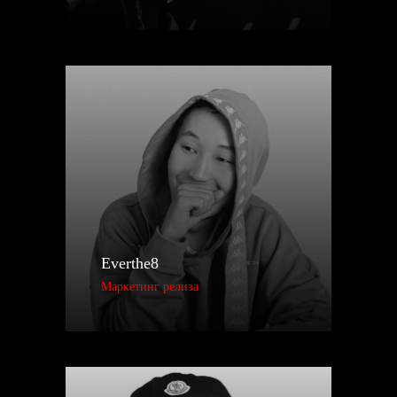
Everthe8
Маркетинг релиза