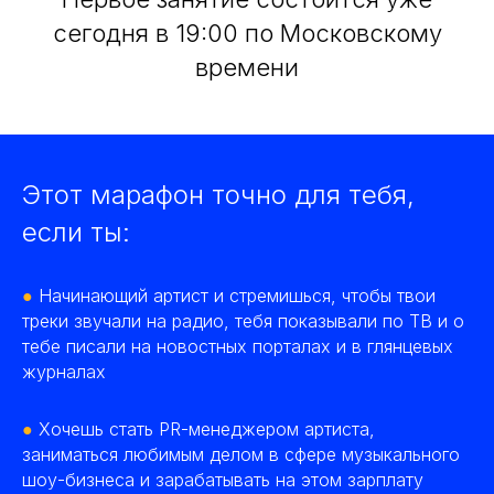
сегодня в 19:00 по Московскому
времени
Этот марафон точно для тебя,
если ты:
●
Начинающий артист и стремишься, чтобы твои
треки звучали на радио, тебя показывали по ТВ и о
тебе писали на новостных порталах и в глянцевых
журналах
●
Хочешь стать PR-менеджером артиста,
заниматься любимым делом в сфере музыкального
шоу-бизнеса и зарабатывать на этом зарплату