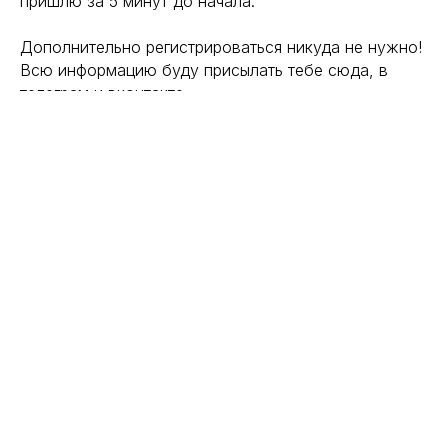
пришлю за 5 минут до начала.
Дополнительно регистрироваться никуда не нужно!
Всю информацию буду присылать тебе сюда, в
телеграм и вконтакте.
До встречи на уроке сегодня в
19:00!