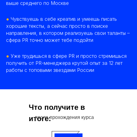
выше среднего по Москве
●
Чувствуешь в себе креатив и умеешь писать
хорошие тексты, а сейчас просто в поиске
направления, в котором реализуешь свои таланты –
сфера PR точно может тебе подойти
●
Уже трудишься в сфере PR и просто стремишься
получить от PR-менеджера крутой опыт за 12 лет
работы с топовыми звездами России
Что получите в
итоге:
после прохождения курса