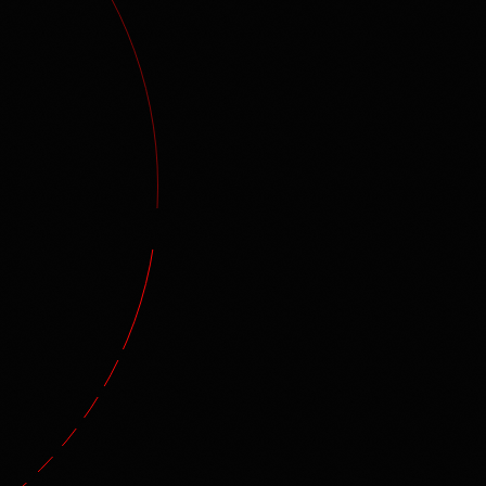
ция как можно собрать концерт
как писать тексты, чтобы
Гайд по стратегии
их приняли
продвижения артита