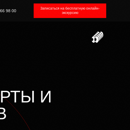
Записаться на бесплатную онлайн-
66 98 00
экскурсию
 ПОСЛЕ РЕГИСТРАЦИИ
РТЫ И
В
 как завирусить свой трек в TikTok