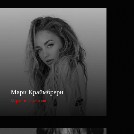
Мари Краймбрери
Маркетинг релизов