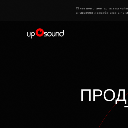
13 лет помогаем артистам найт
слушателя и зарабатывать на 
ЗАПИШИТЕСЬ НА БЕСПЛАТ
ОНЛАЙН-ЭКСКУРСИЮ К НАМ
Расскажем, как продвигаем концерты, покажем 
интересными связками. Покажем нашу систему в
расскажем, как устроена команда
ПРОД