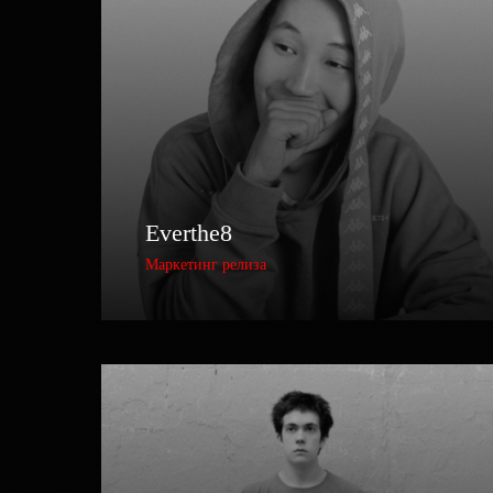
Everthe8
Маркетинг релиза