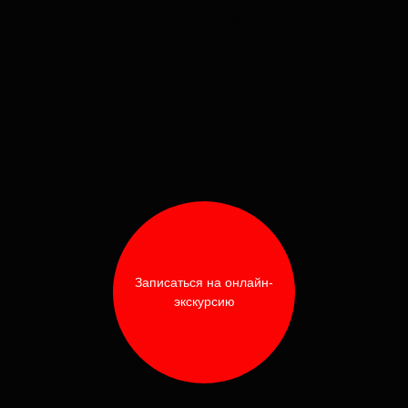
PDF-Инструк
Записаться на онлайн-
сие на обработку персональных
экскурсию
ерсональных данных
Лайфхаки: 10 способов
Гайд 
продвижения клипов
УРСИЮ