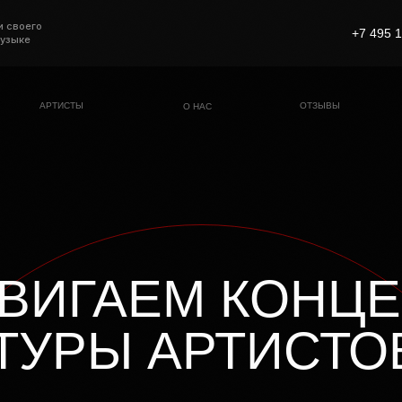
и своего
+7 495 1
музыке
АРТИСТЫ
ОТЗЫВЫ
О НАС
НУЮ
 В UPSOUND!
БОНУСЫ
наши кейсы, поделимся
едения артистов,
ВИГАЕМ КОНЦЕ
ТУРЫ АРТИСТО
PDF-Инструкция